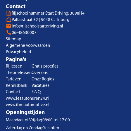
Contact
Rijschoolnummer Start Driving: 3098H4
Pallasstraat 52 | 5048 CJ Tilburg
info@rijschoolstartdriving.nl
06-48630007
Sitemap
Algemene voorwaarden
Privacybeleid
Pagina's
Rijlessen
Gratis proefles
Theorielessen
Over ons
Tarieven
Onze Regios
Kennisbank
Vacatures
Contact
F.A.Q.
www.lesautohuren24.nl
www.ibmautomotive.nl
Openingstijden
Maandag tot Vrijdag
08:00 tot 17:00
Zaterdag en Zondag
Gesloten