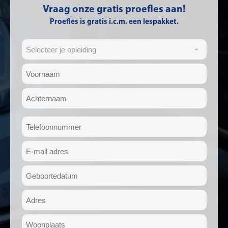
Vraag onze gratis proefles aan!
Proefles is gratis i.c.m. een lespakket.
Opleiding
(Vereist)
Naam
(Vereist)
Voornaam
Achternaam
Telefoon
(Vereist)
E-
mailadres
Geboortedatum
(Vereist)
DD
(Vereist)
slash
Adres
MM
(Vereist)
Woonplaats
slash