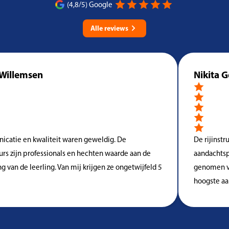
(4,8/5) Google
Alle reviews
lemsen
Nikita Georg
 en kwaliteit waren geweldig. De
De rijinstructeur
ijn professionals en hechten waarde aan de
aandachtspunten z
de leerling. Van mij krijgen ze ongetwijfeld 5
genomen van rijs
hoogste aantal aa