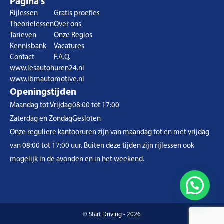
Pagina's
Rijlessen
Gratis proefles
Theorielessen
Over ons
Tarieven
Onze Regios
Kennisbank
Vacatures
Contact
F.A.Q.
www.lesautohuren24.nl
www.ibmautomotive.nl
Openingstijden
Maandag tot Vrijdag
08:00 tot 17:00
Zaterdag en Zondag
Gesloten
Onze reguliere kantooruren zijn van maandag tot en met vrijdag
van 08:00 tot 17:00 uur. Buiten deze tijden zijn rijlessen ook
mogelijk in de avonden en in het weekend.
© Start Driving - 2026