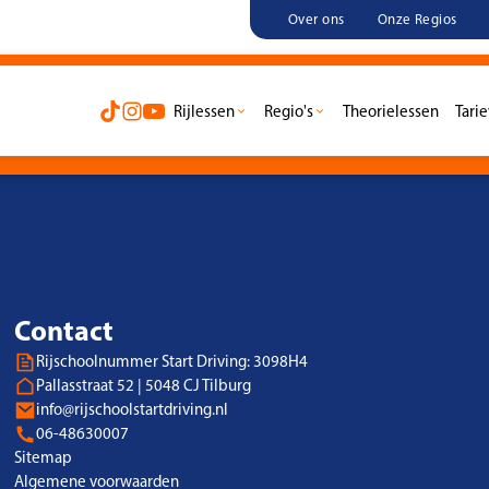
Over ons
Onze Regios
se? Boek een proefles
Rijlessen
Regio's
Theorielessen
Tari
Gratis proefl
Contact
Rijschoolnummer Start Driving: 3098H4
Pallasstraat 52 | 5048 CJ Tilburg
info@rijschoolstartdriving.nl
06-48630007
Sitemap
Algemene voorwaarden