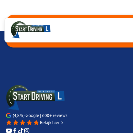
06-48630007
info@rijschoolstartdriving.nl
Pallasstraat 52 | 5048 CJ Tilburg
Interes
(4,8/5) Google | 600+ reviews
Bekijk hier