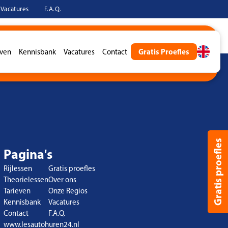
Vacatures
F.A.Q.
Gratis Proefles
even
Kennisbank
Vacatures
Contact
es aanvragen
Gratis proefles
Pagina's
Rijlessen
Gratis proefles
Theorielessen
Over ons
Tarieven
Onze Regios
Kennisbank
Vacatures
Contact
F.A.Q.
www.lesautohuren24.nl