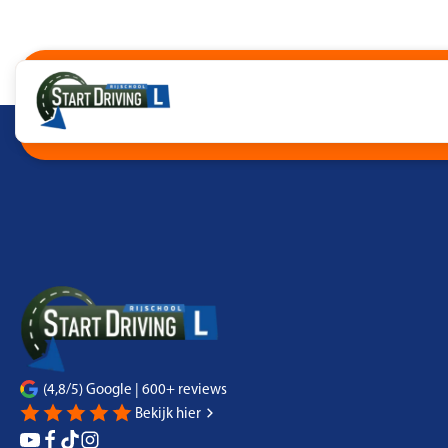
06-48630007
info@rijschoolstartdriving.nl
Pallasstraat 52 | 5048 CJ Tilburg
Interes
(4,8/5) Google | 600+ reviews
Bekijk hier