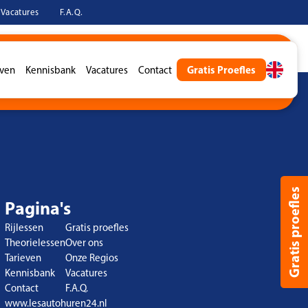
Vacatures
F.A.Q.
Gratis Proefles
even
Kennisbank
Vacatures
Contact
es aanvragen
Gratis proefles
Pagina's
Rijlessen
Gratis proefles
Theorielessen
Over ons
Tarieven
Onze Regios
Kennisbank
Vacatures
Contact
F.A.Q.
www.lesautohuren24.nl