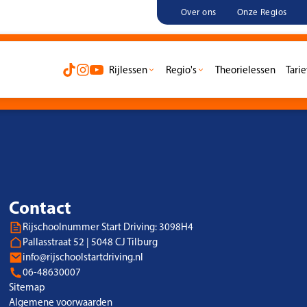
Over ons
Onze Regios
se? Boek een proefles
Rijlessen
Regio's
Theorielessen
Tari
Gratis proefl
Contact
Rijschoolnummer Start Driving: 3098H4
Pallasstraat 52 | 5048 CJ Tilburg
info@rijschoolstartdriving.nl
06-48630007
Sitemap
Algemene voorwaarden