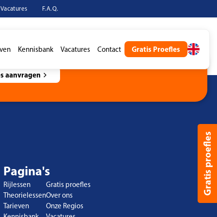
bouwen. Ik ben erg tevreden over de begeleiding die ik heb gekregen.
Vacatures
F.A.Q.
Gratis Proefles
even
Kennisbank
Vacatures
Contact
es aanvragen
Gratis proefles
Pagina's
Rijlessen
Gratis proefles
Theorielessen
Over ons
Tarieven
Onze Regios
Kennisbank
Vacatures