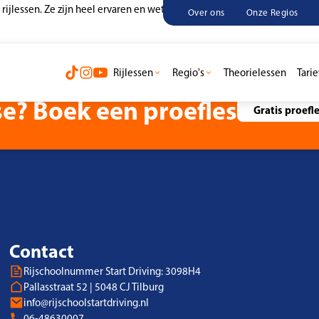
e rijlessen. Ze zijn heel ervaren en weten een goede band met je op te 
Over ons
Onze Regios
Rijlessen
Regio's
Theorielessen
Tari
se? Boek een proefles
Gratis proefl
Contact
Rijschoolnummer Start Driving: 3098H4
Pallasstraat 52 | 5048 CJ Tilburg
info@rijschoolstartdriving.nl
06-48630007