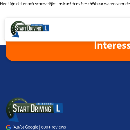
Heel fijn dat er ook vrouwelijke instructrices beschikbaar waren voor d
06-48630007
info@rijschoolstartdriving.nl
Pallasstraat 52 | 5048 CJ Tilburg
Interes
(4,8/5) Google | 600+ reviews