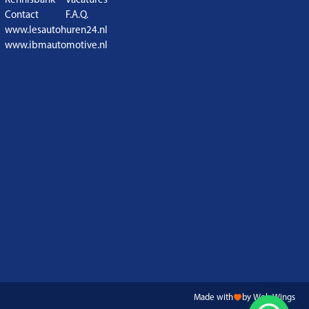
Contact
F.A.Q.
www.lesautohuren24.nl
www.ibmautomotive.nl
Made with
by Web Wings