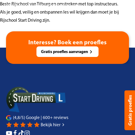
Beste Rijschool van Tilburg en omstreken met top instructeurs.
06-48630007
info@rijschoolstartdriving.nl
Als je goed, veilig en ontspannen les wil krijgen dan moet je bij
Rijschool Start Driving zijn.
Interesse? Boek een proefles
Gratis proefles aanvragen
Gratis proefles
(4,8/5) Google | 600+ reviews
Bekijk hier