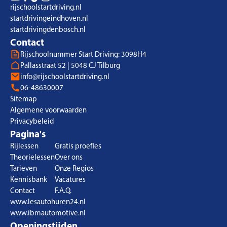
rijschoolstartdriving.nl
startdrivingeindhoven.nl
startdrivingdenbosch.nl
Contact
Rijschoolnummer Start Driving: 3098H4
Pallasstraat 52 | 5048 CJ Tilburg
info@rijschoolstartdriving.nl
06-48630007
Sitemap
Algemene voorwaarden
Privacybeleid
Pagina's
Rijlessen
Gratis proefles
Theorielessen
Over ons
Tarieven
Onze Regios
Kennisbank
Vacatures
Contact
F.A.Q.
www.lesautohuren24.nl
www.ibmautomotive.nl
Openingstijden